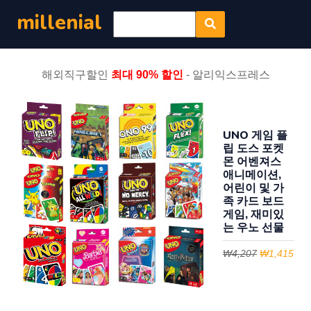
millenial
해외직구할인
최대 90% 할인
- 알리익스프레스
UNO 게임 플
립 도스 포켓
몬 어벤져스
애니메이션,
어린이 및 가
족 카드 보드
게임, 재미있
는 우노 선물
₩4,207
₩1,415