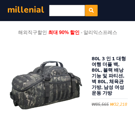
millenial
해외직구할인
최대 90% 할인
- 알리익스프레스
80L 3 인 1 대형
여행 더플 백,
80L, 블랙 배낭
기능 및 파티션,
벽 80L, 체육관
가방, 남성 여성
운동 가방
₩85,565
₩32,218