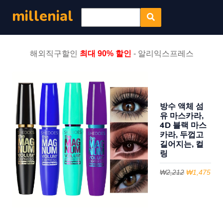
millenial
해외직구할인
최대 90% 할인
- 알리익스프레스
방수 액체 섬
유 마스카라,
4D 블랙 마스
카라, 두껍고
길어지는, 컬
링
₩2,212
₩1,475