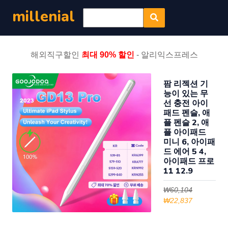
millenial
해외직구할인
최대 90% 할인
- 알리익스프레스
팜 리젝션 기
능이 있는 무
선 충전 아이
패드 펜슬, 애
플 펜슬 2, 애
플 아이패드
미니 6, 아이패
드 에어 5 4,
아이패드 프로
11 12.9
₩60,104
₩22,837