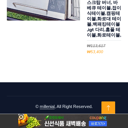
스크탑 버너, 바
베큐 테이블,접이
식테이블,캠핑테
이블,화로대 테이
블,백패킹테이블
,igt 다리,홈풀 테
이블,화로테이블,
₩113,617
₩53,400
©
millenial
, All Right Reserved.