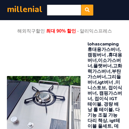
millenial
해외직구할인
최대 90% 할인
- 알리익스프레스
lohascamping
휴대용가스버너,
캠핑버너 ,휴대용
버너,이소가스버
너,플랫버너,고화
력가스버너,부탄
가스버너,그리들
버너,igt버너 ,미
니스토브, 접이식
버너, 캠핑가스버
너, 접이식 IGT
테이블, 경량 배
낭 롤 테이블, 다
기능 조절 가능
다리 책상, igt테
이블 풀세트, 데