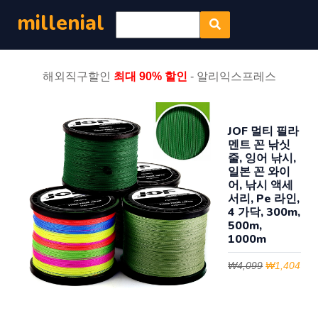
millenial
해외직구할인
최대 90% 할인
- 알리익스프레스
JOF 멀티 필라
멘트 꼰 낚싯
줄, 잉어 낚시,
일본 꼰 와이
어, 낚시 액세
서리, Pe 라인,
4 가닥, 300m,
500m,
1000m
₩4,099
₩1,404