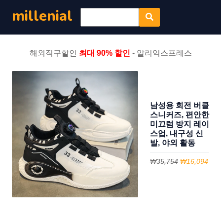
millenial
해외직구할인
최대 90% 할인
- 알리익스프레스
남성용 회전 버클
스니커즈, 편안한
미끄럼 방지 레이
스업, 내구성 신
발, 야외 활동
₩35,754
₩16,094