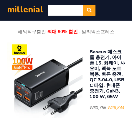
millenial
해외직구할인
최대 90% 할인
- 알리익스프레스
Baseus 데스크
톱 충전기, 아이
폰 15, 화웨이, 샤
오미, 맥북 노트
북용, 빠른 충전,
QC 3.04.0, USB
C 타입, 휴대폰
충전기, GaN3,
100 W, 65W
₩60,755
₩26,844