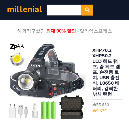
millenial
해외직구할인
최대 90% 할인
- 알리익스프레스
XHP70.2
XHP50.2
LED 헤드 램
프, 줌 헤드 램
프, 손전등 토
치, USB 충전
식, 18650 배
터리, 강력한
낚시 랜턴
₩35,830
₩9,675